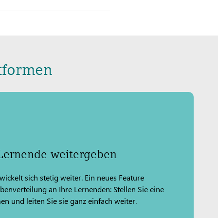
ttformen
Lernende weitergeben
ickelt sich stetig weiter. Ein neues Feature
abenverteilung an Ihre Lernenden: Stellen Sie eine
 und leiten Sie sie ganz einfach weiter.