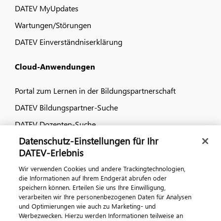
DATEV MyUpdates
Wartungen/Störungen
DATEV Einverständniserklärung
Cloud-Anwendungen
Portal zum Lernen in der Bildungspartnerschaft
DATEV Bildungspartner-Suche
DATEV Dozenten-Suche
Datenschutz-Einstellungen für Ihr
Dialog & Medien
DATEV-Erlebnis
Wir verwenden Cookies und andere Trackingtechnologien,
Veranstaltungen
die Informationen auf Ihrem Endgerät abrufen oder
speichern können. Erteilen Sie uns Ihre Einwilligung,
DATEV magazin
verarbeiten wir Ihre personenbezogenen Daten für Analysen
DATEV-Community
und Optimierungen wie auch zu Marketing- und
Werbezwecken. Hierzu werden Informationen teilweise an