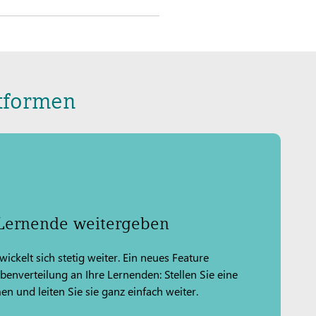
ttformen
Lernende weitergeben
ickelt sich stetig weiter. Ein neues Feature
abenverteilung an Ihre Lernenden: Stellen Sie eine
 und leiten Sie sie ganz einfach weiter.