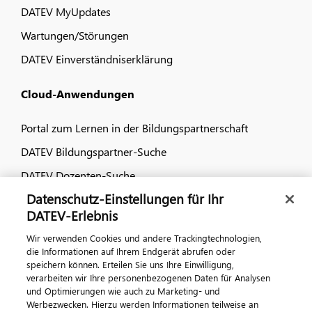
DATEV MyUpdates
Wartungen/Störungen
DATEV Einverständniserklärung
Cloud-Anwendungen
Portal zum Lernen in der Bildungspartnerschaft
DATEV Bildungspartner-Suche
DATEV Dozenten-Suche
Datenschutz-Einstellungen für Ihr
Dialog & Medien
DATEV-Erlebnis
Wir verwenden Cookies und andere Trackingtechnologien,
Veranstaltungen
die Informationen auf Ihrem Endgerät abrufen oder
speichern können. Erteilen Sie uns Ihre Einwilligung,
DATEV magazin
verarbeiten wir Ihre personenbezogenen Daten für Analysen
DATEV-Community
und Optimierungen wie auch zu Marketing- und
Werbezwecken. Hierzu werden Informationen teilweise an