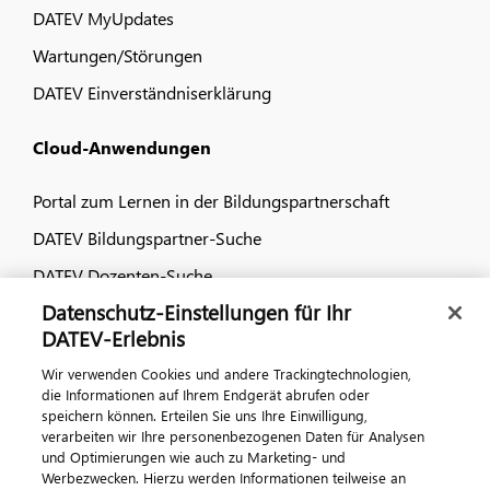
DATEV MyUpdates
Wartungen/Störungen
DATEV Einverständniserklärung
Cloud-Anwendungen
Portal zum Lernen in der Bildungspartnerschaft
DATEV Bildungspartner-Suche
DATEV Dozenten-Suche
Datenschutz-Einstellungen für Ihr
Dialog & Medien
DATEV-Erlebnis
Wir verwenden Cookies und andere Trackingtechnologien,
Veranstaltungen
die Informationen auf Ihrem Endgerät abrufen oder
speichern können. Erteilen Sie uns Ihre Einwilligung,
DATEV magazin
verarbeiten wir Ihre personenbezogenen Daten für Analysen
DATEV-Community
und Optimierungen wie auch zu Marketing- und
Werbezwecken. Hierzu werden Informationen teilweise an