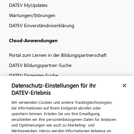
DATEV MyUpdates
Wartungen/Störungen
DATEV Einverständniserklärung
Cloud-Anwendungen
Portal zum Lernen in der Bildungspartnerschaft
DATEV Bildungspartner-Suche
DATEV Dozenten-Suche
Datenschutz-Einstellungen für Ihr
Dialog & Medien
DATEV-Erlebnis
Wir verwenden Cookies und andere Trackingtechnologien,
Veranstaltungen
die Informationen auf Ihrem Endgerät abrufen oder
speichern können. Erteilen Sie uns Ihre Einwilligung,
DATEV magazin
verarbeiten wir Ihre personenbezogenen Daten für Analysen
DATEV-Community
und Optimierungen wie auch zu Marketing- und
Werbezwecken. Hierzu werden Informationen teilweise an