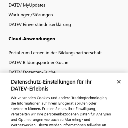
DATEV MyUpdates
Wartungen/Störungen
DATEV Einverständniserklärung
Cloud-Anwendungen
Portal zum Lernen in der Bildungspartnerschaft
DATEV Bildungspartner-Suche
DATEV Dozenten-Suche
Datenschutz-Einstellungen für Ihr
Dialog & Medien
DATEV-Erlebnis
Wir verwenden Cookies und andere Trackingtechnologien,
Veranstaltungen
die Informationen auf Ihrem Endgerät abrufen oder
speichern können. Erteilen Sie uns Ihre Einwilligung,
DATEV magazin
verarbeiten wir Ihre personenbezogenen Daten für Analysen
DATEV-Community
und Optimierungen wie auch zu Marketing- und
Werbezwecken. Hierzu werden Informationen teilweise an