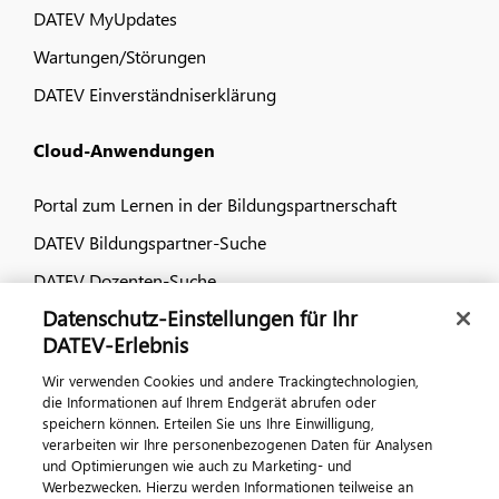
DATEV MyUpdates
Wartungen/Störungen
DATEV Einverständniserklärung
Cloud-Anwendungen
Portal zum Lernen in der Bildungspartnerschaft
DATEV Bildungspartner-Suche
DATEV Dozenten-Suche
Datenschutz-Einstellungen für Ihr
Dialog & Medien
DATEV-Erlebnis
Wir verwenden Cookies und andere Trackingtechnologien,
Veranstaltungen
die Informationen auf Ihrem Endgerät abrufen oder
speichern können. Erteilen Sie uns Ihre Einwilligung,
DATEV magazin
verarbeiten wir Ihre personenbezogenen Daten für Analysen
DATEV-Community
und Optimierungen wie auch zu Marketing- und
Werbezwecken. Hierzu werden Informationen teilweise an