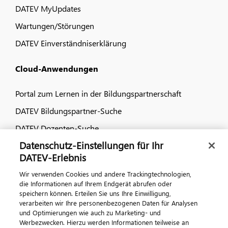
DATEV MyUpdates
Wartungen/Störungen
DATEV Einverständniserklärung
Cloud-Anwendungen
Portal zum Lernen in der Bildungspartnerschaft
DATEV Bildungspartner-Suche
DATEV Dozenten-Suche
Datenschutz-Einstellungen für Ihr
Dialog & Medien
DATEV-Erlebnis
Wir verwenden Cookies und andere Trackingtechnologien,
Veranstaltungen
die Informationen auf Ihrem Endgerät abrufen oder
speichern können. Erteilen Sie uns Ihre Einwilligung,
DATEV magazin
verarbeiten wir Ihre personenbezogenen Daten für Analysen
DATEV-Community
und Optimierungen wie auch zu Marketing- und
Werbezwecken. Hierzu werden Informationen teilweise an