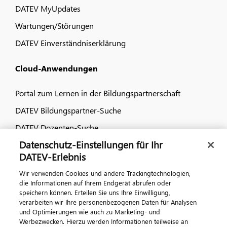
DATEV MyUpdates
Wartungen/Störungen
DATEV Einverständniserklärung
Cloud-Anwendungen
Portal zum Lernen in der Bildungspartnerschaft
DATEV Bildungspartner-Suche
DATEV Dozenten-Suche
Datenschutz-Einstellungen für Ihr
Dialog & Medien
DATEV-Erlebnis
Wir verwenden Cookies und andere Trackingtechnologien,
Veranstaltungen
die Informationen auf Ihrem Endgerät abrufen oder
speichern können. Erteilen Sie uns Ihre Einwilligung,
DATEV magazin
verarbeiten wir Ihre personenbezogenen Daten für Analysen
DATEV-Community
und Optimierungen wie auch zu Marketing- und
Werbezwecken. Hierzu werden Informationen teilweise an