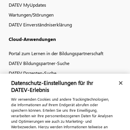
DATEV MyUpdates
Wartungen/Störungen
DATEV Einverständniserklärung
Cloud-Anwendungen
Portal zum Lernen in der Bildungspartnerschaft
DATEV Bildungspartner-Suche
DATEV Dozenten-Suche
Datenschutz-Einstellungen für Ihr
Dialog & Medien
DATEV-Erlebnis
Wir verwenden Cookies und andere Trackingtechnologien,
Veranstaltungen
die Informationen auf Ihrem Endgerät abrufen oder
speichern können. Erteilen Sie uns Ihre Einwilligung,
DATEV magazin
verarbeiten wir Ihre personenbezogenen Daten für Analysen
DATEV-Community
und Optimierungen wie auch zu Marketing- und
Werbezwecken. Hierzu werden Informationen teilweise an