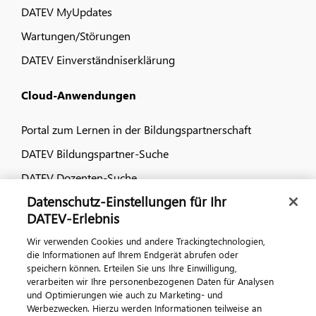
DATEV MyUpdates
Wartungen/Störungen
DATEV Einverständniserklärung
Cloud-Anwendungen
Portal zum Lernen in der Bildungspartnerschaft
DATEV Bildungspartner-Suche
DATEV Dozenten-Suche
Datenschutz-Einstellungen für Ihr
Dialog & Medien
DATEV-Erlebnis
Wir verwenden Cookies und andere Trackingtechnologien,
Veranstaltungen
die Informationen auf Ihrem Endgerät abrufen oder
speichern können. Erteilen Sie uns Ihre Einwilligung,
DATEV magazin
verarbeiten wir Ihre personenbezogenen Daten für Analysen
DATEV-Community
und Optimierungen wie auch zu Marketing- und
Werbezwecken. Hierzu werden Informationen teilweise an