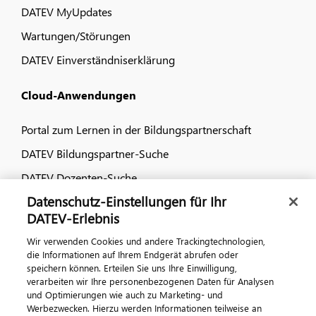
DATEV MyUpdates
Wartungen/Störungen
DATEV Einverständniserklärung
Cloud-Anwendungen
Portal zum Lernen in der Bildungspartnerschaft
DATEV Bildungspartner-Suche
DATEV Dozenten-Suche
Datenschutz-Einstellungen für Ihr
Dialog & Medien
DATEV-Erlebnis
Wir verwenden Cookies und andere Trackingtechnologien,
Veranstaltungen
die Informationen auf Ihrem Endgerät abrufen oder
speichern können. Erteilen Sie uns Ihre Einwilligung,
DATEV magazin
verarbeiten wir Ihre personenbezogenen Daten für Analysen
DATEV-Community
und Optimierungen wie auch zu Marketing- und
Werbezwecken. Hierzu werden Informationen teilweise an