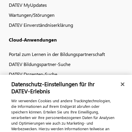
DATEV MyUpdates
Wartungen/Störungen
DATEV Einverständniserklärung
Cloud-Anwendungen
Portal zum Lernen in der Bildungspartnerschaft
DATEV Bildungspartner-Suche
DATEV Dozenten-Suche
Datenschutz-Einstellungen für Ihr
Dialog & Medien
DATEV-Erlebnis
Wir verwenden Cookies und andere Trackingtechnologien,
Veranstaltungen
die Informationen auf Ihrem Endgerät abrufen oder
speichern können. Erteilen Sie uns Ihre Einwilligung,
DATEV magazin
verarbeiten wir Ihre personenbezogenen Daten für Analysen
DATEV-Community
und Optimierungen wie auch zu Marketing- und
Werbezwecken. Hierzu werden Informationen teilweise an