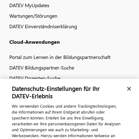
DATEV MyUpdates
Wartungen/Störungen
DATEV Einverständniserklärung
Cloud-Anwendungen
Portal zum Lernen in der Bildungspartnerschaft
DATEV Bildungspartner-Suche
DATEV Dozenten-Suche
Datenschutz-Einstellungen für Ihr
Dialog & Medien
DATEV-Erlebnis
Wir verwenden Cookies und andere Trackingtechnologien,
Veranstaltungen
die Informationen auf Ihrem Endgerät abrufen oder
speichern können. Erteilen Sie uns Ihre Einwilligung,
DATEV magazin
verarbeiten wir Ihre personenbezogenen Daten für Analysen
DATEV-Community
und Optimierungen wie auch zu Marketing- und
Werbezwecken. Hierzu werden Informationen teilweise an