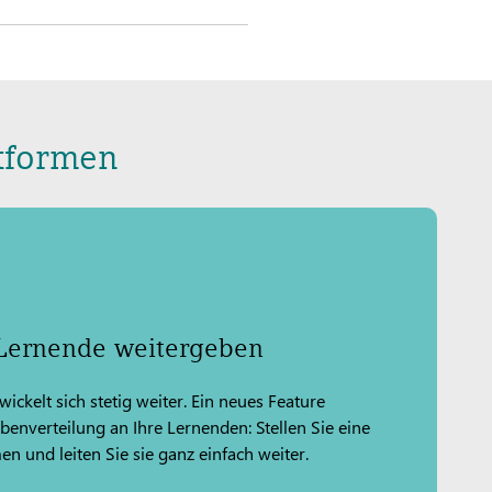
ttformen
Lernende weitergeben
ickelt sich stetig weiter. Ein neues Feature
abenverteilung an Ihre Lernenden: Stellen Sie eine
 und leiten Sie sie ganz einfach weiter.