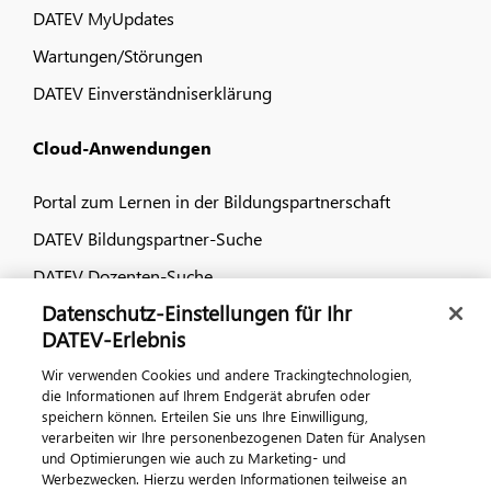
DATEV MyUpdates
Wartungen/Störungen
DATEV Einverständniserklärung
Cloud-Anwendungen
Portal zum Lernen in der Bildungspartnerschaft
DATEV Bildungspartner-Suche
DATEV Dozenten-Suche
Datenschutz-Einstellungen für Ihr
Dialog & Medien
DATEV-Erlebnis
Wir verwenden Cookies und andere Trackingtechnologien,
Veranstaltungen
die Informationen auf Ihrem Endgerät abrufen oder
speichern können. Erteilen Sie uns Ihre Einwilligung,
DATEV magazin
verarbeiten wir Ihre personenbezogenen Daten für Analysen
DATEV-Community
und Optimierungen wie auch zu Marketing- und
Werbezwecken. Hierzu werden Informationen teilweise an